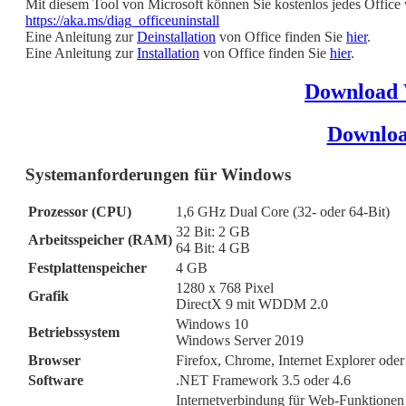
Mit diesem Tool von Microsoft können Sie kostenlos jedes Office 
https://aka.ms/diag_officeuninstall
Eine Anleitung zur
Deinstallation
von Office finden Sie
hier
.
Eine Anleitung zur
Installation
von Office finden Sie
hier
.
Download
Downlo
Systemanforderungen für Windows
Prozessor (CPU)
1,6 GHz Dual Core (32- oder 64-Bit)
32 Bit: 2 GB
Arbeitsspeicher (RAM)
64 Bit: 4 GB
Festplattenspeicher
4 GB
1280 x 768 Pixel
Grafik
DirectX 9 mit WDDM 2.0
Windows 10
Betriebssystem
Windows Server 2019
Browser
Firefox, Chrome, Internet Explorer ode
Software
.NET Framework 3.5 oder 4.6
Internetverbindung für Web-Funktionen