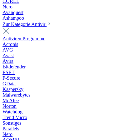
COREL
Nero
Avanquest
Ashampoo
Zur Kategorie Antivir
Antiviren Programme
Acronis
AVG
Avast
Avira
Bitdefender
ESET
F-Secure
GData
Kaspersky
Malwarebytes
McAfee
Norton
Watchdog
Trend Micro
Sonstiges
Parallels
Nero
AOMEI