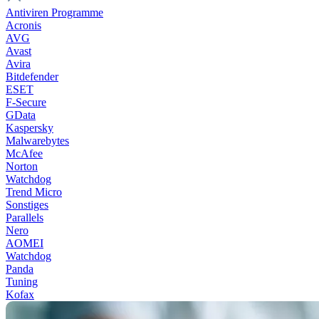
Antiviren Programme
Acronis
AVG
Avast
Avira
Bitdefender
ESET
F-Secure
GData
Kaspersky
Malwarebytes
McAfee
Norton
Watchdog
Trend Micro
Sonstiges
Parallels
Nero
AOMEI
Watchdog
Panda
Tuning
Kofax