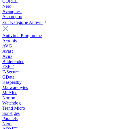
COREL
Nero
Avanquest
Ashampoo
Zur Kategorie Antivir
Antiviren Programme
Acronis
AVG
Avast
Avira
Bitdefender
ESET
F-Secure
GData
Kaspersky
Malwarebytes
McAfee
Norton
Watchdog
Trend Micro
Sonstiges
Parallels
Nero
AOMEI