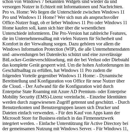
schon von Windows 7 bekannten Widgets sind wieder da und
versorgen Nutzer in Echtzeit mit Informationen und Nachrichten.
Pro vs. Home: Wo liegen die Unterschiede zwischen Windows 11
Pro und Windows 11 Home? Wer sich nun als anspruchsvoller
Office-Nutzer fragt, ob er lieber Windows 11 Pro oder Windows 11
Home kaufen soll, kann sich hier über die wesentlichen
Unterschiede informieren. Die Pro-Version hat zahlreiche Features,
die im Unternehmensalltag mit vielen Nutzern für Sicherheit und
Komfort in der Verwaltung sorgen. Dazu gehören vor allem die
Windows Information Protection (WIP), die alle Unternehmensdaten
und -anwendungen bei Datenlecks schützt und eine zuverlässige
BitLocker-Geräteverschlüsselung, mit der bei Verlust oder Diebstahl
das komplette Gerät gesperrt wird. Um die hohen Anforderungen im
Geschäftsalltag zu erfüllen, hat Windows 11 Pro zudem die
folgenden Vorteile gegenüber Windows 11 Home: - Dynamische
Bereitstellung und Konfiguration von Office für neue Nutzer über
die Cloud. - Der Aufwand für die Konfiguration wird durch
Enterprise State Roaming mit Azure AD Premium- oder Enterprise
Mobility Security (EMS)-Lizenz vereinfacht. - Einzelne Identitäten
werden durch zugewiesenen Zugriff getrennt und geschützt. - Durch
Benutzerkonten und Benutzergruppen lassen sich Drucker und
Dateien einfach verwenden. - Für den Kauf von Apps kann der
Microsoft Store for Business einfach in das Firmennetzwerk
integriert werden. - Einfache Unterstützung für Active Directory bei
der gemeinsamen Nutzung mit Windows Server. - Für Windows 11,