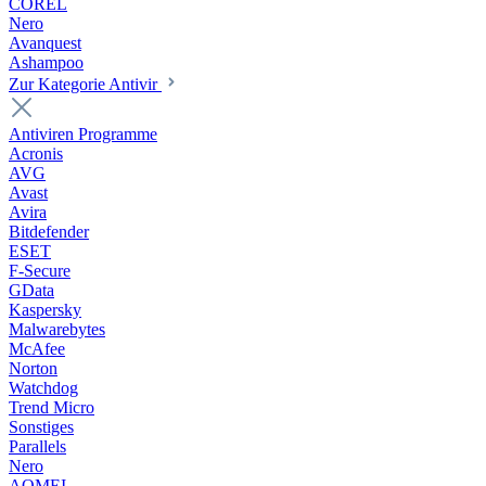
COREL
Nero
Avanquest
Ashampoo
Zur Kategorie Antivir
Antiviren Programme
Acronis
AVG
Avast
Avira
Bitdefender
ESET
F-Secure
GData
Kaspersky
Malwarebytes
McAfee
Norton
Watchdog
Trend Micro
Sonstiges
Parallels
Nero
AOMEI