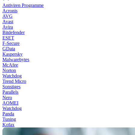
Antiviren Programme
Acronis
AVG
Avast
Avira
Bitdefender
ESET
F-Secure
GData
Kaspersky
Malwarebytes
McAfee
Norton
Watchdog
Trend Micro
Sonstiges
Parallels
Nero
AOMEI
Watchdog
Panda
Tuning
Kofax