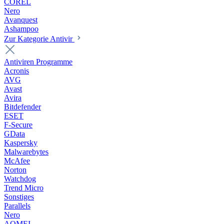
COREL
Nero
Avanquest
Ashampoo
Zur Kategorie Antivir
Antiviren Programme
Acronis
AVG
Avast
Avira
Bitdefender
ESET
F-Secure
GData
Kaspersky
Malwarebytes
McAfee
Norton
Watchdog
Trend Micro
Sonstiges
Parallels
Nero
AOMEI