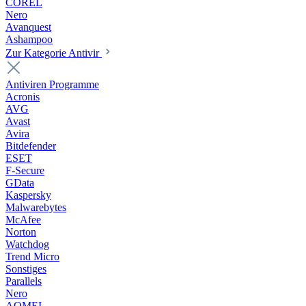
COREL
Nero
Avanquest
Ashampoo
Zur Kategorie Antivir
Antiviren Programme
Acronis
AVG
Avast
Avira
Bitdefender
ESET
F-Secure
GData
Kaspersky
Malwarebytes
McAfee
Norton
Watchdog
Trend Micro
Sonstiges
Parallels
Nero
AOMEI