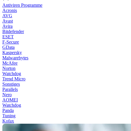
Antiviren Programme
Acronis
AVG
Avast
Avira
Bitdefender
ESET
F-Secure
GData
Kaspersky
Malwarebytes
McAfee
Norton
Watchdog
Trend Micro
Sonstiges
Parallels
Nero
AOMEI
Watchdog
Panda
Tuning
Kofax