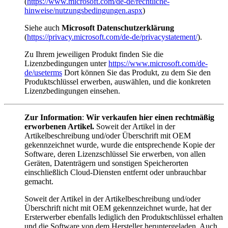
(
https://www.microsoft.com/de-de/rechtliche-
hinweise/nutzungsbedingungen.aspx
)
Siehe auch
Microsoft Datenschutzerklärung
(
https://privacy.microsoft.com/de-de/privacystatement/
).
Zu Ihrem jeweiligen Produkt finden Sie die
Lizenzbedingungen unter
https://www.microsoft.com/de-
de/useterms
Dort können Sie das Produkt, zu dem Sie den
Produktschlüssel erwerben, auswählen, und die konkreten
Lizenzbedingungen einsehen.
Zur Information
:
Wir verkaufen hier einen rechtmäßig
erworbenen Artikel.
Soweit der Artikel in der
Artikelbeschreibung und/oder Überschrift mit OEM
gekennzeichnet wurde, wurde die entsprechende Kopie der
Software, deren Lizenzschlüssel Sie erwerben, von allen
Geräten, Datenträgern und sonstigen Speicherorten
einschließlich Cloud-Diensten entfernt oder unbrauchbar
gemacht.
Soweit der Artikel in der Artikelbeschreibung und/oder
Überschrift nicht mit OEM gekennzeichnet wurde, hat der
Ersterwerber ebenfalls lediglich den Produktschlüssel erhalten
und die Software von dem Hersteller heruntergeladen. Auch