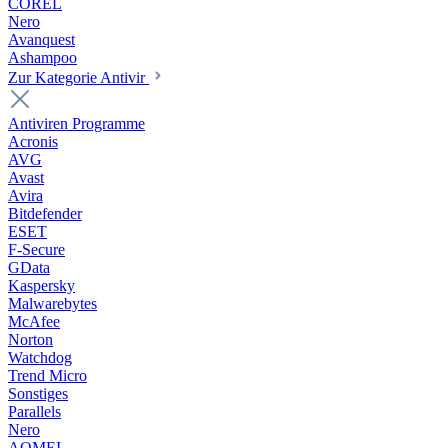
COREL
Nero
Avanquest
Ashampoo
Zur Kategorie Antivir
Antiviren Programme
Acronis
AVG
Avast
Avira
Bitdefender
ESET
F-Secure
GData
Kaspersky
Malwarebytes
McAfee
Norton
Watchdog
Trend Micro
Sonstiges
Parallels
Nero
AOMEI