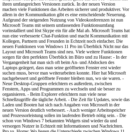
ihren umfangreichen Versionen zurück. In der neuen Version
machen viele Funktionen das Arbeiten sicherer und produktiver. Vor
allem in der Kommunikation gibt es eine entscheidende Neuerung.
Aufgrund der steigenden Nutzung von Videokonferenzen ist nun
Microsoft Teams mit seinem umfassenden Funktionsumfang
vorinstalliert und löst Skype ein für alle Mal ab. Microsoft Teams hat
nun eine verbesserte Chat-Funktion und macht Kommunikation mit
Kollegen, Partnern und Freunden in Echtzeit noch einfacher. Die
neuen Funktionen von Windows 11 Pro im Überblick Nicht nur das
Layout und Microsoft Teams sind neu. Viele weitere Funktionen
sorgen für den perfekten Überblick im Büro und zu Hause: - In der
Vergangenheit hat man sich oft beim An- und Abdocken des
Laptops geärgert, dass man seine geöffneten Fenster erst wieder
suchen muss, bevor man weiterarbeiten konnte. Hier hat Microsoft
nachgebessert und geöffnete Fenster bleiben nun, wo sie waren. -
Neue Desktop-Gruppen erleichtern es außerdem, zwischen
Fenstern, Apps und Programmen zu wechseln und sie besser zu
organisieren. - Beim Explorer erleichtern nun viele neue
Schnellzugriffe die tägliche Arbeit. - Die Zeit für Updates, sowie das
Laden und Booten hat sich nach Angaben von Microsoft in der
neuen Version deutlich verbessert. - Auch weniger Arbeitsspeicher
und Prozessorleistung sollen im laufenden Betrieb nötig sein. - Die
schon von Windows 7 bekannten Widgets sind wieder da und
versorgen Nutzer in Echtzeit mit Informationen und Nachrichten.
Pro vs. Home: Wo liegen die Unterschiede zwischen Windows 11