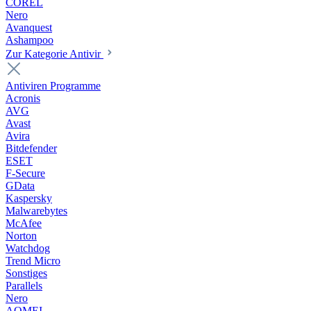
COREL
Nero
Avanquest
Ashampoo
Zur Kategorie Antivir
Antiviren Programme
Acronis
AVG
Avast
Avira
Bitdefender
ESET
F-Secure
GData
Kaspersky
Malwarebytes
McAfee
Norton
Watchdog
Trend Micro
Sonstiges
Parallels
Nero
AOMEI