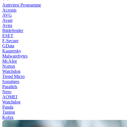
Antiviren Programme
Acronis
AVG
Avast
Avira
Bitdefender
ESET
F-Secure
GData
Kaspersky
Malwarebytes
McAfee
Norton
Watchdog
Trend Micro
Sonstiges
Parallels
Nero
AOMEI
Watchdog
Panda
Tuning
Kofax