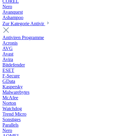
COREL
Nero
Avanquest
Ashampoo
Zur Kategorie Antivir
Antiviren Programme
Acronis
AVG
Avast
Avira
Bitdefender
ESET
F-Secure
GData
Kaspersky
Malwarebytes
McAfee
Norton
Watchdog
Trend Micro
Sonstiges
Parallels
Nero
AOMEI