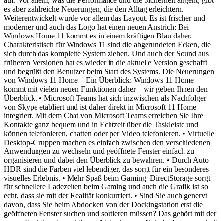
auf. Vor allem, was die Performance und die Sicherheit angeht, gibt
es aber zahlreiche Neuerungen, die den Alltag erleichtern.
Weiterentwickelt wurde vor allem das Layout. Es ist frischer und
moderner und auch das Logo hat einen neuen Anstrich: Bei
Windows Home 11 kommt es in einem kräftigen Blau daher.
Charakteristisch für Windows 11 sind die abgerundeten Ecken, die
sich durch das komplette System ziehen. Und auch der Sound aus
früheren Versionen hat es wieder in die aktuelle Version geschafft
und begrüßt den Benutzer beim Start des Systems. Die Neuerungen
von Windows 11 Home – Ein Überblick: Windows 11 Home
kommt mit vielen neuen Funktionen daher – wir geben Ihnen den
Überblick. • Microsoft Teams hat sich inzwischen als Nachfolger
von Skype etabliert und ist daher direkt in Microsoft 11 Home
integriert. Mit dem Chat von Microsoft Teams erreichen Sie Ihre
Kontakte ganz bequem und in Echtzeit über die Taskleiste und
können telefonieren, chatten oder per Video telefonieren. • Virtuelle
Desktop-Gruppen machen es einfach zwischen den verschiedenen
Anwendungen zu wechseln und geöffnete Fenster einfach zu
organisieren und dabei den Überblick zu bewahren. • Durch Auto
HDR sind die Farben viel lebendiger, das sorgt für ein besonderes
visuelles Erlebnis. • Mehr Spaß beim Gaming: DirectStorage sorgt
für schnellere Ladezeiten beim Gaming und auch die Grafik ist so
echt, dass sie mit der Realität konkurriert. • Sind Sie auch genervt
davon, dass Sie beim Abdocken von der Dockingstation erst die
geöffneten Fenster suchen und sortieren müssen? Das gehört mit der